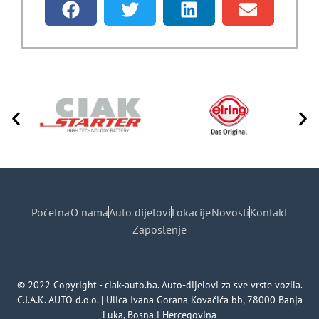
Početna
O nama
Auto dijelovi
Lokacije
Novosti
Kontakt
Zaposlenje
© 2022 Copyright - ciak-auto.ba. Auto-dijelovi za sve vrste vozila.
C.I.A.K. AUTO d.o.o. | Ulica Ivana Gorana Kovačića bb, 78000 Banja
Luka, Bosna i Hercegovina