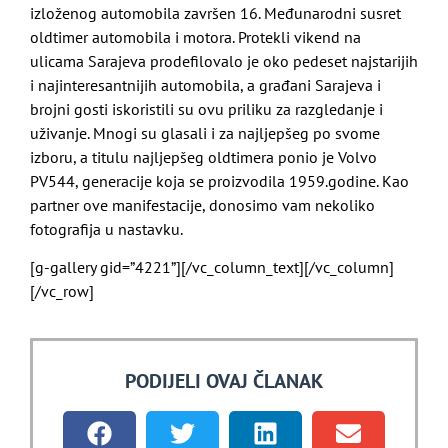
izloženog automobila završen 16. Međunarodni susret
oldtimer automobila i motora. Protekli vikend na
ulicama Sarajeva prodefilovalo je oko pedeset najstarijih
i najinteresantnijih automobila, a građani Sarajeva i
brojni gosti iskoristili su ovu priliku za razgledanje i
uživanje. Mnogi su glasali i za najljepšeg po svome
izboru, a titulu najljepšeg oldtimera ponio je Volvo
PV544, generacije koja se proizvodila 1959.godine. Kao
partner ove manifestacije, donosimo vam nekoliko
fotografija u nastavku.
[g-gallery gid=”4221”][/vc_column_text][/vc_column]
[/vc_row]
PODIJELI OVAJ ČLANAK