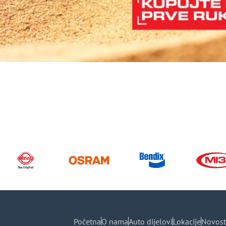
Početna
O nama
Auto dijelovi
Lokacije
Novost