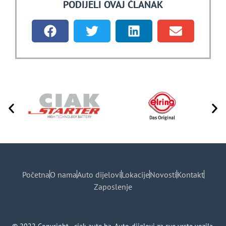
PODIJELI OVAJ ČLANAK
Početna
O nama
Auto dijelovi
Lokacije
Novosti
Kontakt
Zaposlenje
© 2022 Copyright - ciak-auto.ba. Auto-dijelovi za sve vrste vozila.