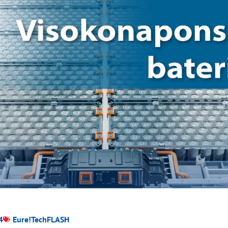
4
Eure!TechFLASH