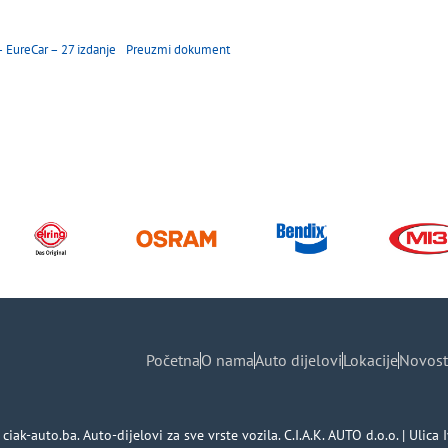
– EureCar – 27 izdanje
Preuzmi dokument
Početna
O nama
Auto dijelovi
Lokacije
Novost
ciak-auto.ba. Auto-dijelovi za sve vrste vozila. C.I.A.K. AUTO d.o.o. | Ul