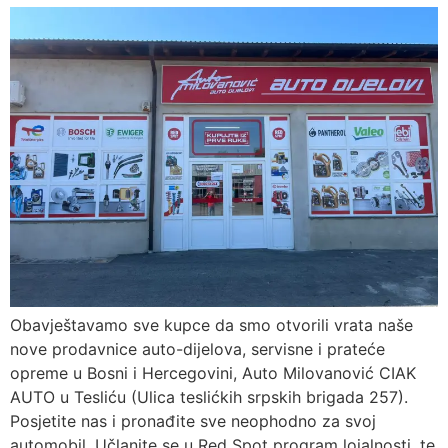
Obavještavamo sve kupce da smo otvorili vrata naše
nove prodavnice auto-dijelova, servisne i prateće
opreme u Bosni i Hercegovini, Auto Milovanović CIAK
AUTO u Tesliću (Ulica teslićkih srpskih brigada 257).
Posjetite nas i pronađite sve neophodno za svoj
automobil. Učlanite se u Red Spot program lojalnosti, te