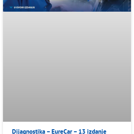
Dijagnostika – EureCar – 13 izdanje